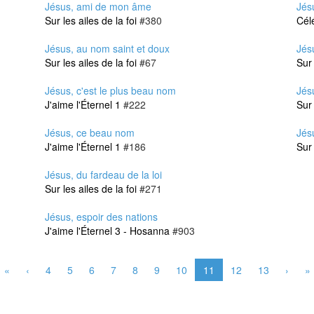
Jésus, ami de mon âme
Jés
Sur les ailes de la foi
#380
Cél
Jésus, au nom saint et doux
Jés
Sur les ailes de la foi
#67
Sur 
Jésus, c'est le plus beau nom
Jés
J'aime l'Éternel 1
#222
Sur 
Jésus, ce beau nom
Jés
J'aime l'Éternel 1
#186
Sur 
Jésus, du fardeau de la loi
Sur les ailes de la foi
#271
Jésus, espoir des nations
J'aime l'Éternel 3 - Hosanna
#903
«
‹
4
5
6
7
8
9
10
11
12
13
›
»