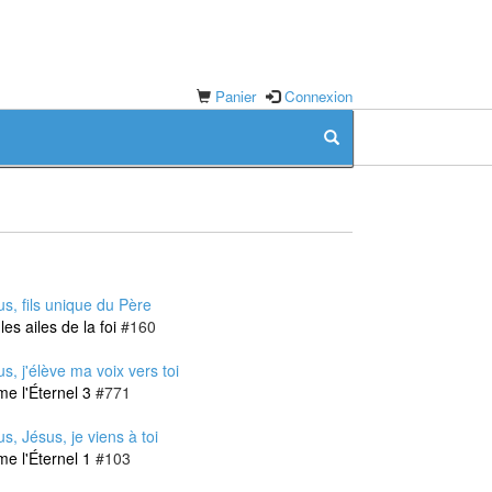
Panier
Connexion
us, fils unique du Père
les ailes de la foi
#160
s, j'élève ma voix vers toi
me l'Éternel 3
#771
s, Jésus, je viens à toi
me l'Éternel 1
#103