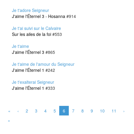
Je t'adore Seigneur
J'aime l'Éternel 3 - Hosanna
#914
Je t'ai suivi sur le Calvaire
Sur les ailes de la foi
#553
Je t'aime
J'aime l'Éternel 3
#865
Je t'aime de l'amour du Seigneur
J'aime l'Éternel 1
#242
Je t'exalterai Seigneur
J'aime l'Éternel 1
#333
«
‹
2
3
4
5
6
7
8
9
10
11
›
»