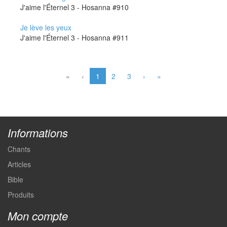
J'aime l'Éternel 3 - Hosanna #910
Je lève les yeux
J'aime l'Éternel 3 - Hosanna #911
«
‹
1
2
3
›
»
Informations
Chants
Articles
Bible
Produits
Mon compte