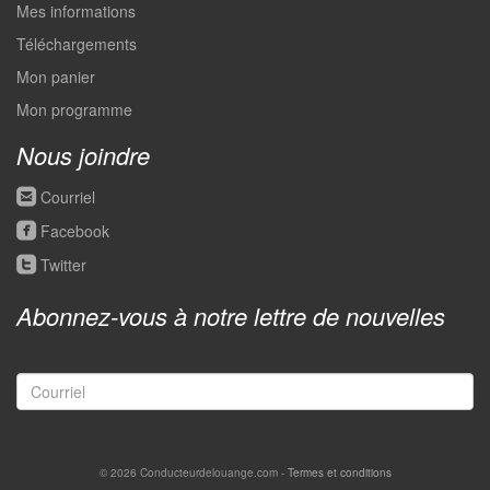
Mes informations
Téléchargements
Mon panier
Mon programme
Nous joindre
roundedemail
Courriel
roundedfacebook
Facebook
roundedtwitter
Twitter
Abonnez-vous à notre lettre de nouvelles
© 2026 Conducteurdelouange.com -
Termes et conditions