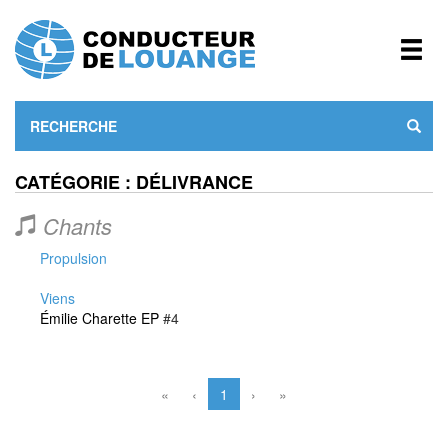
CATÉGORIE : DÉLIVRANCE
Chants
Propulsion
Viens
Émilie Charette EP
#4
«
‹
1
›
»