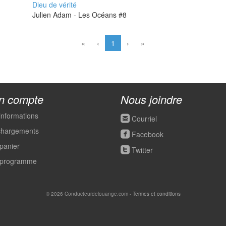
Dieu de vérité
Julien Adam - Les Océans #8
«
‹
1
›
»
n compte
Nous joindre
informations
roundedemail
Courriel
chargements
roundedfacebook
Facebook
panier
roundedtwitter
Twitter
programme
© 2026 Conducteurdelouange.com -
Termes et conditions