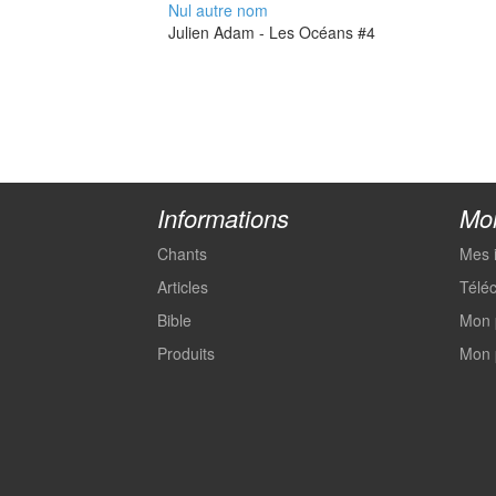
Nul autre nom
Julien Adam - Les Océans #4
Informations
Mo
Chants
Mes 
Articles
Télé
Bible
Mon 
Produits
Mon 