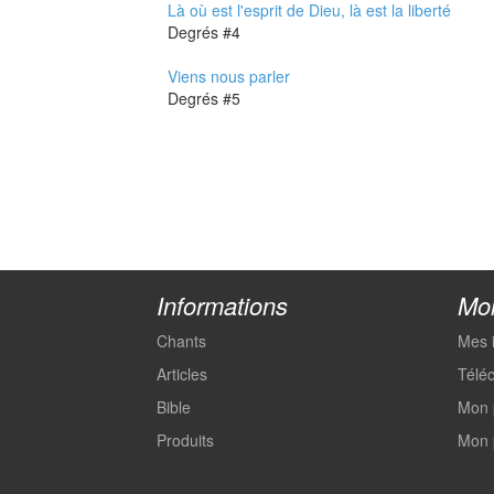
Là où est l'esprit de Dieu, là est la liberté
Degrés #4
Viens nous parler
Degrés #5
Informations
Mo
Chants
Mes 
Articles
Télé
Bible
Mon 
Produits
Mon 