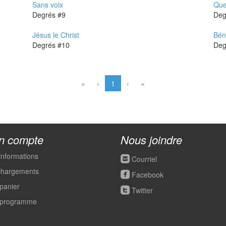
Sans voix
Que
Degrés #9
Jésus le Christ
Béné
Degrés #10
«
‹
1
›
»
n compte
Nous joindre
informations
roundedemail
Courriel
chargements
roundedfacebook
Facebook
panier
roundedtwitter
Twitter
programme