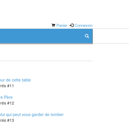
Panier
Connexion
our de cette table
Degrés #11
re Père
Degrés #12
elui qui peut vous garder de tomber
Degrés #13