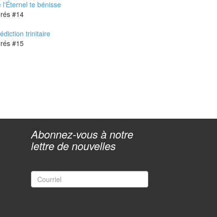
 l'Éternel te bénisse
Degrés #14
diction trinitaire
Degrés #15
Abonnez-vous à notre
lettre de nouvelles