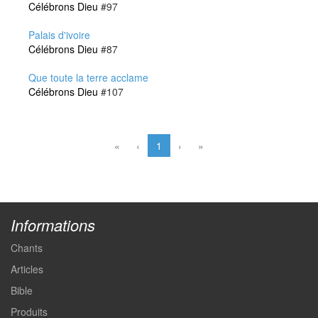
Célébrons Dieu
#97
Palais d'ivoire
Célébrons Dieu
#87
Que toute la terre acclame
Célébrons Dieu
#107
«
‹
1
›
»
Informations
Chants
Articles
Bible
Produits