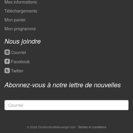
Mes informations
Téléchargements
Mon panier
Mon programme
Nous joindre
roundedemail
Courriel
roundedfacebook
Facebook
roundedtwitter
Twitter
Abonnez-vous à notre lettre de nouvelles
© 2026 Conducteurdelouange.com -
Termes et conditions