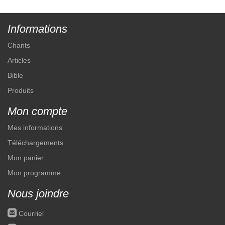
Informations
Chants
Articles
Bible
Produits
Mon compte
Mes informations
Téléchargements
Mon panier
Mon programme
Nous joindre
roundedemail
Courriel