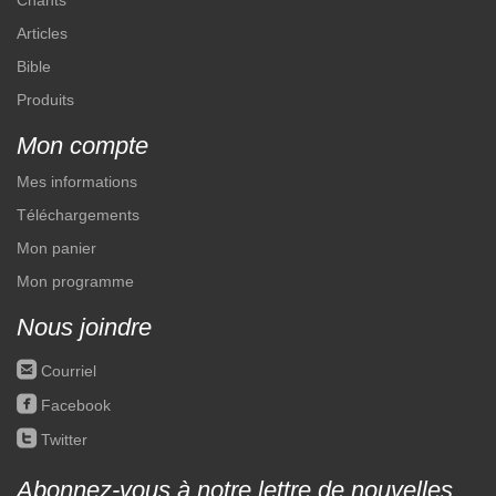
Chants
Articles
Bible
Produits
Mon compte
Mes informations
Téléchargements
Mon panier
Mon programme
Nous joindre
roundedemail
Courriel
roundedfacebook
Facebook
roundedtwitter
Twitter
Abonnez-vous à notre lettre de nouvelles