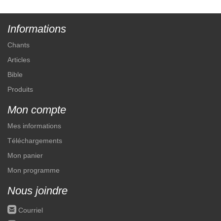
Informations
Chants
Articles
Bible
Produits
Mon compte
Mes informations
Téléchargements
Mon panier
Mon programme
Nous joindre
roundedemail
Courriel