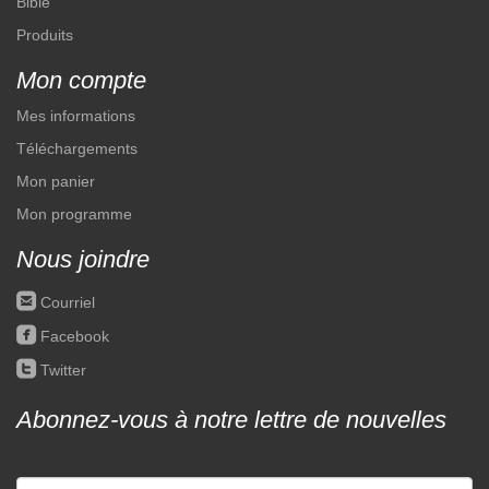
Bible
Produits
Mon compte
Mes informations
Téléchargements
Mon panier
Mon programme
Nous joindre
roundedemail
Courriel
roundedfacebook
Facebook
roundedtwitter
Twitter
Abonnez-vous à notre lettre de nouvelles