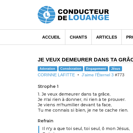
ACCUEIL
CHANTS
ARTICLES
PR
JE VEUX DEMEURER DANS TA GRÂ
Adoration
Consécration
Engagement
Jésus
CORINNE LAFITTE
J'aime l'Éternel 3
#773
Strophe 1
1. Je veux demeurer dans ta grâce,
Je n'ai rien à donner, ni rien à te prouver.
Je viens m'humilier devant ta face,
Tu me connais si bien, je ne te cache rien.
Refrain
Il n'y a que toi seul, toi seul, ô mon Jésus,