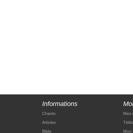
Informations
Mo
Chants
Mes 
Articles
Télé
Bible
Mon 