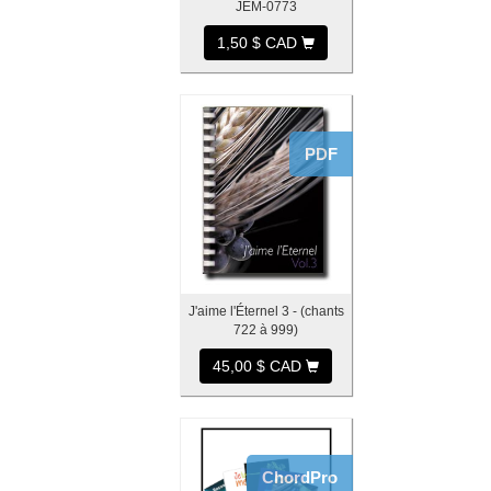
JEM-0773
1,50 $ CAD
PDF
J'aime l'Éternel 3 - (chants
722 à 999)
45,00 $ CAD
ChordPro