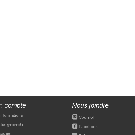
n compte
Nous joindre
informations
roundedemail
Courriel
chargements
roundedfacebook
Facebook
panier