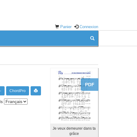
Panier
Connexion
PDF
-
ChordPro
ds
Je veux demeurer dans ta
grâce