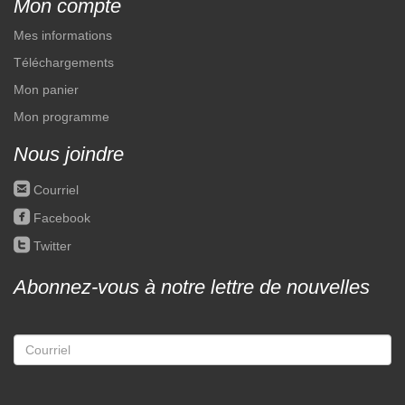
Mon compte
Mes informations
Téléchargements
Mon panier
Mon programme
Nous joindre
roundedemail
Courriel
roundedfacebook
Facebook
roundedtwitter
Twitter
Abonnez-vous à notre lettre de nouvelles